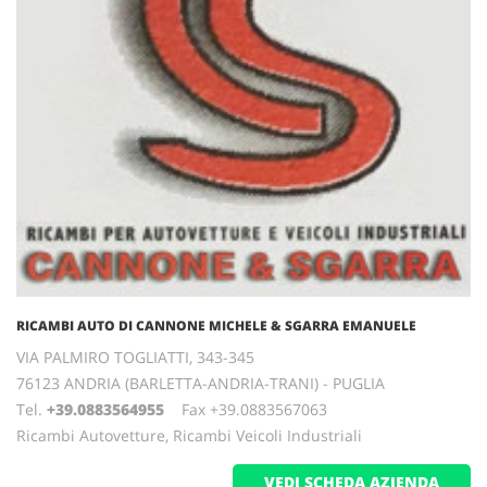
RICAMBI AUTO DI CANNONE MICHELE & SGARRA EMANUELE
VIA PALMIRO TOGLIATTI, 343-345
76123 ANDRIA (BARLETTA-ANDRIA-TRANI) - PUGLIA
Tel.
+39.0883564955
Fax +39.0883567063
Ricambi Autovetture, Ricambi Veicoli Industriali
VEDI SCHEDA AZIENDA