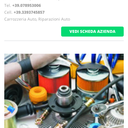
Tel.
+39.078953006
Cell.
+39.3393745857
Carrozzeria Auto, Riparazioni Auto
VEDI SCHEDA AZIENDA