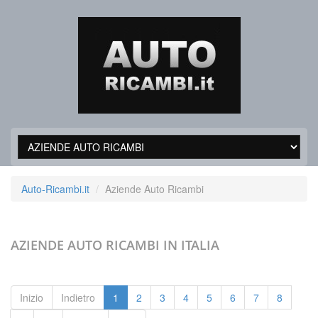
Auto-Ricambi.it
Aziende Auto Ricambi
AZIENDE AUTO RICAMBI
IN ITALIA
Inizio
Indietro
1
2
3
4
5
6
7
8