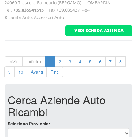
24069 Trescore Balneario (BERGAMO) - LOMBARDIA
Tel.
+39.035941515
Fax +39.0354271484
Ricambi Auto, Accessori Auto
VEDI SCHEDA AZIENDA
Inizio
Indietro
1
2
3
4
5
6
7
8
9
10
Avanti
Fine
Cerca Aziende Auto
Ricambi
Seleziona Provincia: