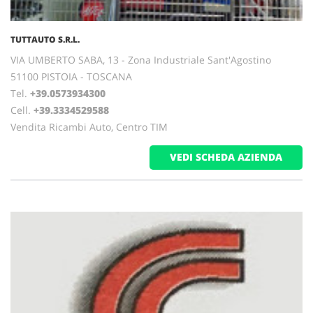
TUTTAUTO S.R.L.
VIA UMBERTO SABA, 13 - Zona Industriale Sant'Agostino
51100 PISTOIA - TOSCANA
Tel.
+39.0573934300
Cell.
+39.3334529588
Vendita Ricambi Auto, Centro TIM
VEDI SCHEDA AZIENDA